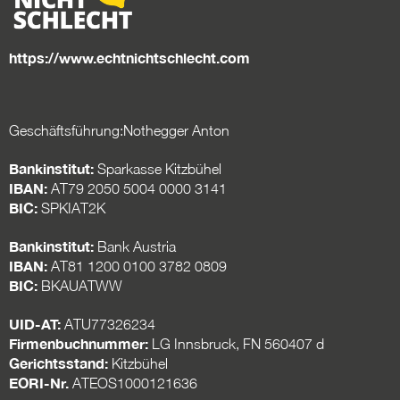
Living: Die Kunst des
Hotelinterieurs
BLOG #19 – Nothegger
https://www.echtnichtschlecht.com
Living: Räume mit
Persönlichkeit
Geschäftsführung:Nothegger Anton
Bankinstitut:
Sparkasse Kitzbühel
IBAN:
AT79 2050 5004 0000 3141
BIC:
SPKIAT2K
Bankinstitut:
Bank Austria
IBAN:
AT81 1200 0100 3782 0809
BIC:
BKAUATWW
UID-AT:
ATU77326234
Firmenbuchnummer:
LG Innsbruck, FN 560407 d
Gerichtsstand:
Kitzbühel
EORI-Nr.
ATEOS1000121636