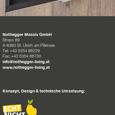
Daten-Manager
Nothegger Massiv GmbH
Strass 89
A-6393 St. Ulrich am Pillersee
Tel: +43 5354 88229
Fax:
+43 5354 88730
BLOG #23 – Nothegger
info@nothegger-living.at
Living: Tradition trifft
www.nothegger-living.at
Innovation
BLOG #22 – Nothegger
Living: Maßarbeit für
einzigartige Projekte
Konzept, Design & technische Umsetzung:
BLOG #21 – Nothegger
Living: Holz als Herzstück
des Designs
BLOG #20 – Nothegger