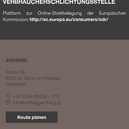
VERBRAUCHERSCHLICHTUNGSSTELLE
Plattform zur Online-Streitbeilegung der Europäischen
:
http://ec.europa.eu/consumers/odr/
Kommission
ADRESSE
Strass 89
6393 St. Ulrich am Pillersee
Österreich
+43 5354 88229 – 270
info@nothegger-living.at
Route planen