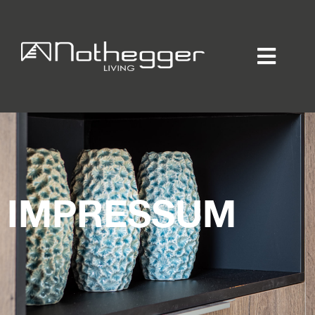
Home
Individueller Innenausbau
Hotellerie / Gastronomie
Private Residence
Unternehmen / Produktion
Showroom
IMPRESSUM
Online-Möbelprogramm
Partner
Jobs
Blog
Kontakt
Kataloge