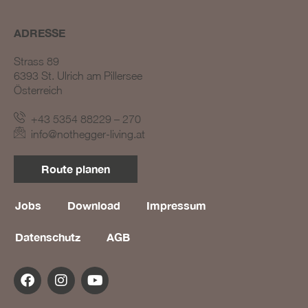
ADRESSE
Strass 89
6393 St. Ulrich am Pillersee
Österreich
+43 5354 88229 – 270
BLOG #23 – Nothegger
info@nothegger-living.at
Living: Tradition trifft
Innovation
Route planen
BLOG #22 – Nothegger
Living: Maßarbeit für
einzigartige Projekte
Jobs
Download
Impressum
BLOG #21 – Nothegger
Datenschutz
AGB
Living: Holz als Herzstück
des Designs
BLOG #20 – Nothegger
Living: Die Kunst des
Hotelinterieurs