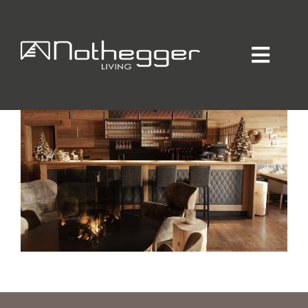
VOGL10
Home
Individueller Innenausbau
Hotellerie / Gastronomie
Private Residence
Unternehmen / Produktion
Showroom
Online-Möbelprogramm
Partner
Jobs
Blog
Kontakt
Kataloge
Daten-Manager