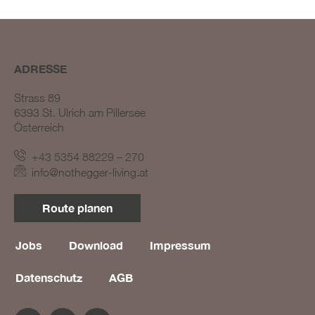
ADRESSE
Strass 89
6393 St. Ulrich am Pillersee
Österreich
BLOG #23 – Nothegger
Living: Tradition trifft
+43 5354 88229 – 270
Innovation
info@nothegger-living.at
BLOG #22 – Nothegger
Living: Maßarbeit für
Route planen
einzigartige Projekte
BLOG #21 – Nothegger
Living: Holz als Herzstück
Jobs
Download
Impressum
des Designs
Datenschutz
AGB
BLOG #20 – Nothegger
Living: Die Kunst des
Hotelinterieurs