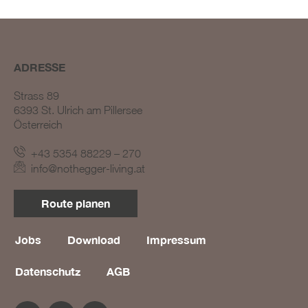
ADRESSE
Strass 89
6393 St. Ulrich am Pillersee
Österreich
BLOG #23 – Nothegger
Living: Tradition trifft
+43 5354 88229 – 270
Innovation
info@nothegger-living.at
BLOG #22 – Nothegger
Living: Maßarbeit für
Route planen
einzigartige Projekte
BLOG #21 – Nothegger
Living: Holz als Herzstück
Jobs
Download
Impressum
des Designs
Datenschutz
AGB
BLOG #20 – Nothegger
Living: Die Kunst des
Hotelinterieurs