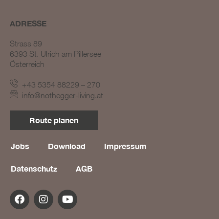
ADRESSE
Strass 89
6393 St. Ulrich am Pillersee
Österreich
+43 5354 88229 – 270
BLOG #23 – Nothegger
info@nothegger-living.at
Living: Tradition trifft
Innovation
Route planen
BLOG #22 – Nothegger
Living: Maßarbeit für
einzigartige Projekte
Jobs
Download
Impressum
BLOG #21 – Nothegger
Datenschutz
AGB
Living: Holz als Herzstück
des Designs
BLOG #20 – Nothegger
Living: Die Kunst des
Hotelinterieurs