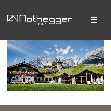
STANGLWIRT
Home
Individueller Innenausbau
Hotellerie / Gastronomie
Private Residence
Unternehmen / Produktion
Showroom
Online-Möbelprogramm
Partner
Jobs
Blog
Kontakt
Kataloge
Daten-Manager