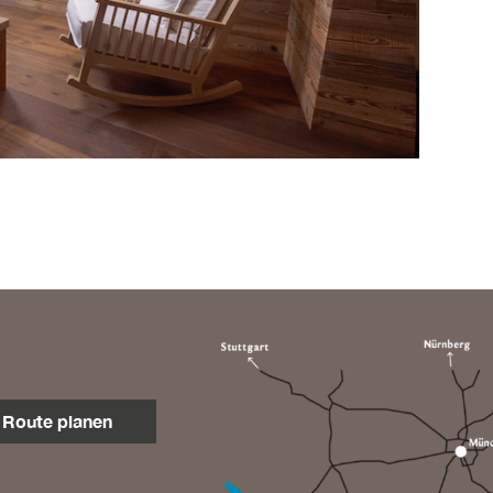
Route planen