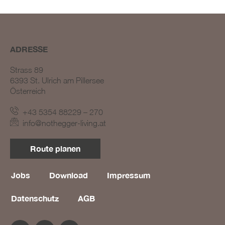
ADRESSE
Strass 89
6393 St. Ulrich am Pillersee
Österreich
BLOG #23 – Nothegger
Living: Tradition trifft
+43 5354 88229 – 270
Innovation
info@nothegger-living.at
BLOG #22 – Nothegger
Living: Maßarbeit für
Route planen
einzigartige Projekte
BLOG #21 – Nothegger
Living: Holz als Herzstück
Jobs
Download
Impressum
des Designs
Datenschutz
AGB
BLOG #20 – Nothegger
Living: Die Kunst des
Hotelinterieurs