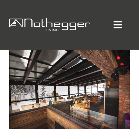
S4 ALM
Home
FIEBERBRUNN
Individueller Innenausbau
Hotellerie / Gastronomie
Private Residence
Unternehmen / Produktion
Showroom
Online-Möbelprogramm
Partner
Jobs
Blog
Kontakt
Kataloge
Daten-Manager