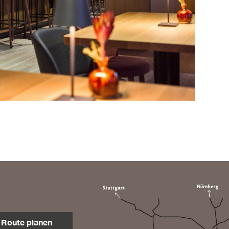
Route planen