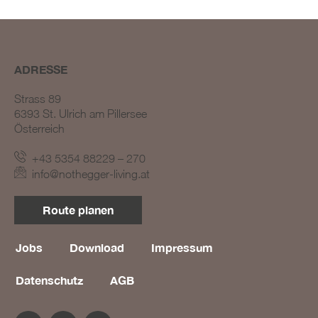
ADRESSE
Strass 89
6393 St. Ulrich am Pillersee
Österreich
BLOG #23 – Nothegger
Living: Tradition trifft
+43 5354 88229 – 270
Innovation
info@nothegger-living.at
BLOG #22 – Nothegger
Living: Maßarbeit für
Route planen
einzigartige Projekte
BLOG #21 – Nothegger
Living: Holz als Herzstück
Jobs
Download
Impressum
des Designs
Datenschutz
AGB
BLOG #20 – Nothegger
Living: Die Kunst des
Hotelinterieurs