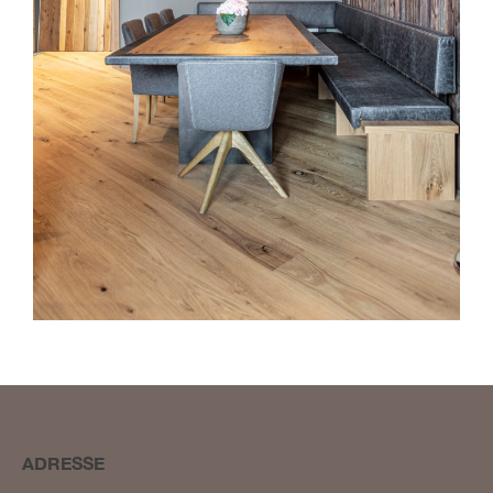
BLOG #23 – Nothegger
Living: Tradition trifft
Innovation
BLOG #22 – Nothegger
Living: Maßarbeit für
einzigartige Projekte
BLOG #21 – Nothegger
Living: Holz als Herzstück
des Designs
BLOG #20 – Nothegger
ADRESSE
Living: Die Kunst des
Hotelinterieurs