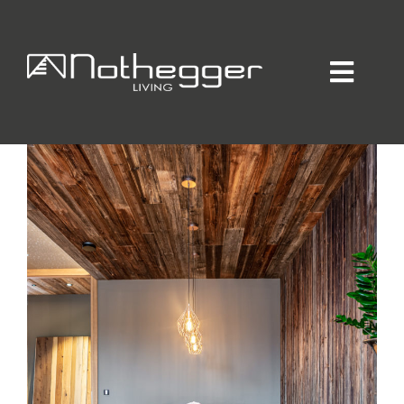
INFITTERY
Home
KÜCHEN
Individueller Innenausbau
Hotellerie / Gastronomie
Private Residence
Unternehmen / Produktion
Showroom
Online-Möbelprogramm
Partner
Jobs
Blog
Kontakt
Kataloge
Daten-Manager