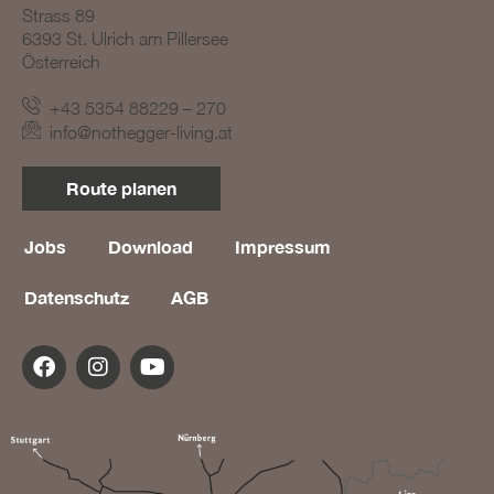
Strass 89
BLOG #19 – Nothegger
6393 St. Ulrich am Pillersee
Living: Räume mit
Österreich
Persönlichkeit
+43 5354 88229 – 270
info@nothegger-living.at
Route planen
Jobs
Download
Impressum
Datenschutz
AGB