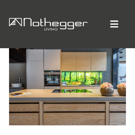
INFITTERY
Home
KÜCHEN
Individueller Innenausbau
Hotellerie / Gastronomie
Private Residence
Unternehmen / Produktion
Showroom
Online-Möbelprogramm
Partner
Jobs
Blog
Kontakt
Kataloge
Daten-Manager