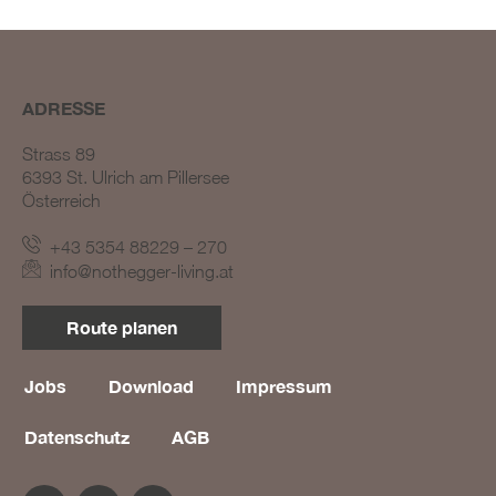
ADRESSE
Strass 89
6393 St. Ulrich am Pillersee
Österreich
BLOG #23 – Nothegger
Living: Tradition trifft
+43 5354 88229 – 270
Innovation
info@nothegger-living.at
BLOG #22 – Nothegger
Living: Maßarbeit für
Route planen
einzigartige Projekte
BLOG #21 – Nothegger
Living: Holz als Herzstück
Jobs
Download
Impressum
des Designs
Datenschutz
AGB
BLOG #20 – Nothegger
Living: Die Kunst des
Hotelinterieurs