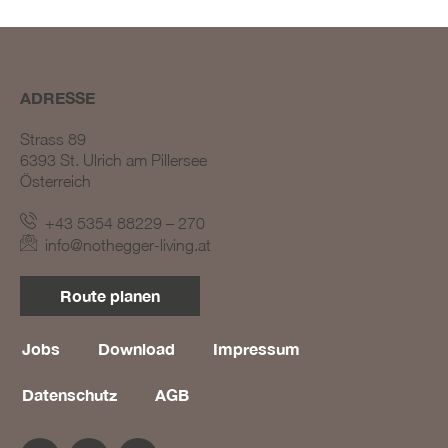
ADRESSE
Strass 89
6393 St. Ulrich am Pillersee
Österreich
BLOG #23 – Nothegger
Living: Tradition trifft
+43 5354 88229 – 270
Innovation
info@nothegger-living.at
BLOG #22 – Nothegger
Living: Maßarbeit für
Route planen
einzigartige Projekte
BLOG #21 – Nothegger
Living: Holz als Herzstück
Jobs
Download
Impressum
des Designs
Datenschutz
AGB
BLOG #20 – Nothegger
Living: Die Kunst des
Hotelinterieurs