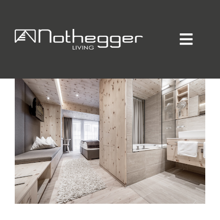
HOTEL OLYMPIA
Home
OBERGURL
Individueller Innenausbau
Hotellerie / Gastronomie
Private Residence
Unternehmen / Produktion
Showroom
Online-Möbelprogramm
Partner
Jobs
Blog
Kontakt
Kataloge
Daten-Manager