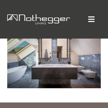
HAUS RABL
Home
Individueller Innenausbau
Hotellerie / Gastronomie
Private Residence
Unternehmen / Produktion
Showroom
Online-Möbelprogramm
Partner
Jobs
Blog
Kontakt
Kataloge
Daten-Manager