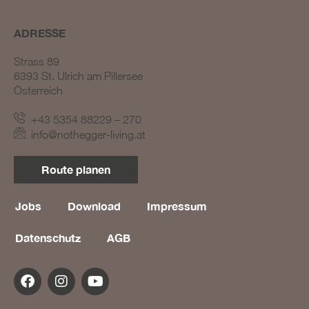
ADRESSE
Strass 89
6393 St. Ulrich am Pillersee
Österreich
+43 5354 88229 – 270
BLOG #23 – Nothegger
info@nothegger-living.at
Living: Tradition trifft
Innovation
Route planen
BLOG #22 – Nothegger
Living: Maßarbeit für
einzigartige Projekte
Jobs
Download
Impressum
BLOG #21 – Nothegger
Datenschutz
AGB
Living: Holz als Herzstück
des Designs
BLOG #20 – Nothegger
Living: Die Kunst des
Hotelinterieurs