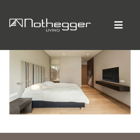
HAUS L
Home
Individueller Innenausbau
Hotellerie / Gastronomie
Private Residence
Unternehmen / Produktion
Showroom
Online-Möbelprogramm
Partner
Jobs
Blog
Kontakt
Kataloge
Daten-Manager