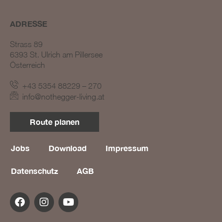
ADRESSE
Strass 89
6393 St. Ulrich am Pillersee
Österreich
+43 5354 88229 – 270
BLOG #23 – Nothegger
info@nothegger-living.at
Living: Tradition trifft
Innovation
Route planen
BLOG #22 – Nothegger
Living: Maßarbeit für
einzigartige Projekte
Jobs
Download
Impressum
BLOG #21 – Nothegger
Datenschutz
AGB
Living: Holz als Herzstück
des Designs
BLOG #20 – Nothegger
Living: Die Kunst des
Hotelinterieurs