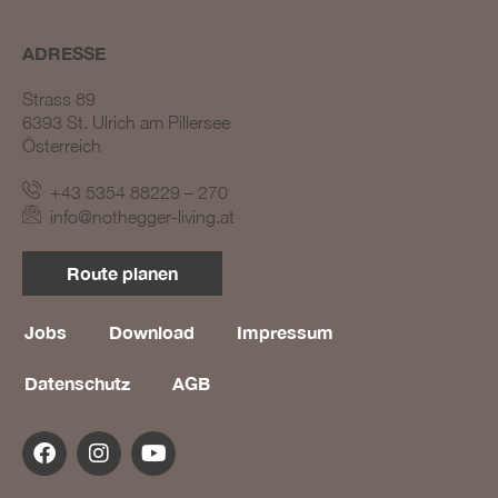
ADRESSE
Strass 89
6393 St. Ulrich am Pillersee
Österreich
+43 5354 88229 – 270
BLOG #23 – Nothegger
info@nothegger-living.at
Living: Tradition trifft
Innovation
Route planen
BLOG #22 – Nothegger
Living: Maßarbeit für
einzigartige Projekte
Jobs
Download
Impressum
BLOG #21 – Nothegger
Datenschutz
AGB
Living: Holz als Herzstück
des Designs
BLOG #20 – Nothegger
Living: Die Kunst des
Hotelinterieurs