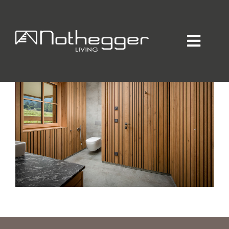
HAUS J
Home
Individueller Innenausbau
Hotellerie / Gastronomie
Private Residence
Unternehmen / Produktion
Showroom
Online-Möbelprogramm
Partner
Jobs
Blog
Kontakt
Kataloge
Daten-Manager