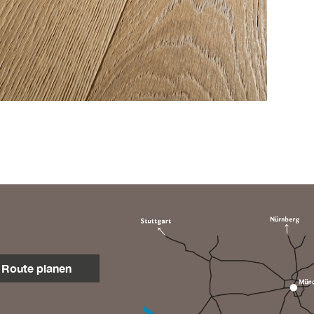
Route planen