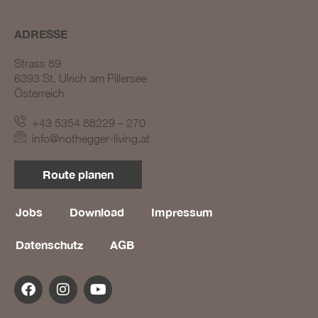
ADRESSE
Strass 89
6393 St. Ulrich am Pillersee
Österreich
+43 5354 88229 – 270
BLOG #23 – Nothegger
info@nothegger-living.at
Living: Tradition trifft
Innovation
Route planen
BLOG #22 – Nothegger
Living: Maßarbeit für
einzigartige Projekte
Jobs
Download
Impressum
BLOG #21 – Nothegger
Datenschutz
AGB
Living: Holz als Herzstück
des Designs
BLOG #20 – Nothegger
Living: Die Kunst des
Hotelinterieurs