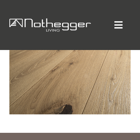
BÖDEN-TÜREN
Home
Individueller Innenausbau
Hotellerie / Gastronomie
Private Residence
Unternehmen / Produktion
Showroom
Online-Möbelprogramm
Partner
Jobs
Blog
Kontakt
Kataloge
Daten-Manager