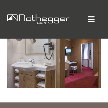
ANDREAS_HOFER
Home
Individueller Innenausbau
Hotellerie / Gastronomie
Private Residence
Unternehmen / Produktion
Showroom
Online-Möbelprogramm
Partner
Jobs
Blog
Kontakt
Kataloge
Daten-Manager