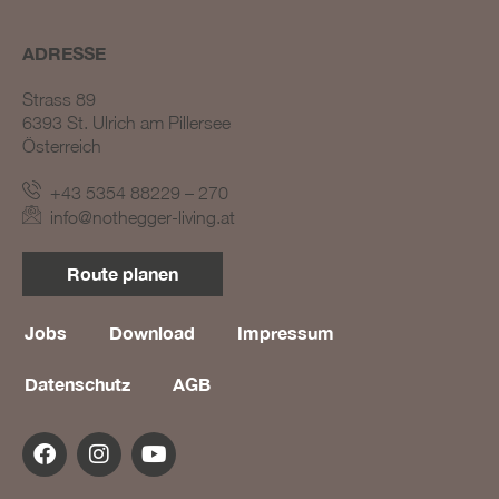
ADRESSE
Strass 89
6393 St. Ulrich am Pillersee
Österreich
+43 5354 88229 – 270
BLOG #23 – Nothegger
info@nothegger-living.at
Living: Tradition trifft
Innovation
Route planen
BLOG #22 – Nothegger
Living: Maßarbeit für
einzigartige Projekte
Jobs
Download
Impressum
BLOG #21 – Nothegger
Datenschutz
AGB
Living: Holz als Herzstück
des Designs
BLOG #20 – Nothegger
Living: Die Kunst des
Hotelinterieurs