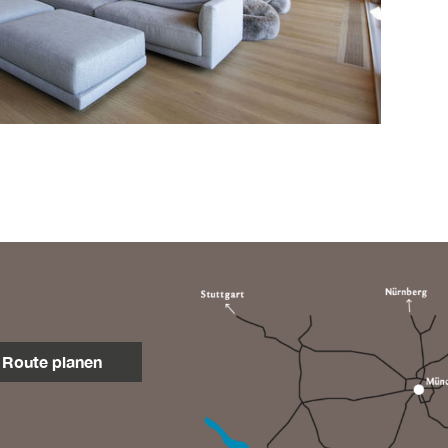
Route planen