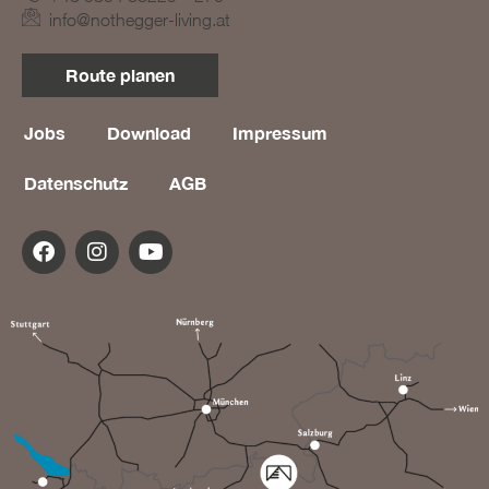
info@nothegger-living.at
BLOG #19 – Nothegger
Living: Räume mit
Persönlichkeit
Route planen
Jobs
Download
Impressum
Datenschutz
AGB