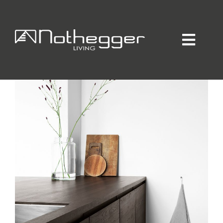
ALI3
Home
Individueller Innenausbau
Hotellerie / Gastronomie
Private Residence
Unternehmen / Produktion
Showroom
Online-Möbelprogramm
Partner
Jobs
Blog
Kontakt
Kataloge
Daten-Manager