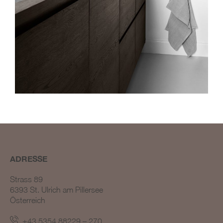
BLOG #23 – Nothegger
Living: Tradition trifft
Innovation
BLOG #22 – Nothegger
Living: Maßarbeit für
einzigartige Projekte
ADRESSE
BLOG #21 – Nothegger
Living: Holz als Herzstück
Strass 89
des Designs
6393 St. Ulrich am Pillersee
BLOG #20 – Nothegger
Österreich
Living: Die Kunst des
Hotelinterieurs
+43 5354 88229 – 270