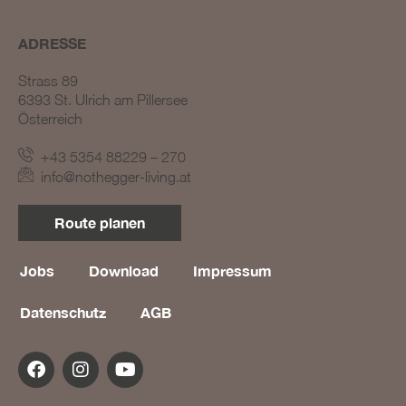
ADRESSE
Strass 89
6393 St. Ulrich am Pillersee
Österreich
+43 5354 88229 – 270
BLOG #23 – Nothegger
info@nothegger-living.at
Living: Tradition trifft
Innovation
Route planen
BLOG #22 – Nothegger
Living: Maßarbeit für
einzigartige Projekte
Jobs
Download
Impressum
BLOG #21 – Nothegger
Datenschutz
AGB
Living: Holz als Herzstück
des Designs
BLOG #20 – Nothegger
Living: Die Kunst des
Hotelinterieurs