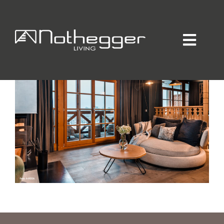
A-ROSA *****
Home
Individueller Innenausbau
Hotellerie / Gastronomie
Private Residence
Unternehmen / Produktion
Showroom
Online-Möbelprogramm
Partner
Jobs
Blog
Kontakt
Kataloge
Daten-Manager