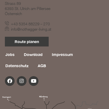
Strass 89
BLOG #19 – Nothegger
6393 St. Ulrich am Pillersee
Living: Räume mit
Österreich
Persönlichkeit
+43 5354 88229 – 270
info@nothegger-living.at
Route planen
Jobs
Download
Impressum
Datenschutz
AGB