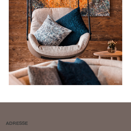
BLOG #23 – Nothegger
Living: Tradition trifft
Innovation
BLOG #22 – Nothegger
Living: Maßarbeit für
einzigartige Projekte
BLOG #21 – Nothegger
Living: Holz als Herzstück
des Designs
BLOG #20 – Nothegger
ADRESSE
Living: Die Kunst des
Hotelinterieurs