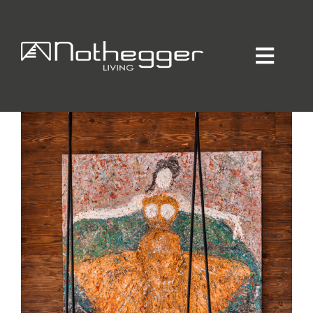
A-ROSA*****
Home
KITZBÜHEL
Individueller Innenausbau
Hotellerie / Gastronomie
Private Residence
Unternehmen / Produktion
Showroom
Online-Möbelprogramm
Partner
Jobs
Blog
Kontakt
Kataloge
Daten-Manager