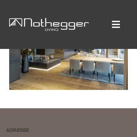
Home
Individueller Innenausbau
Hotellerie / Gastronomie
Private Residence
Unternehmen / Produktion
Showroom
Online-Möbelprogramm
Partner
Jobs
Blog
Kontakt
Kataloge
ADRESSE
Daten-Manager