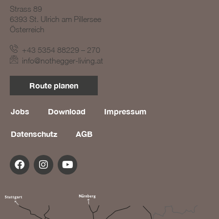
Strass 89
6393 St. Ulrich am Pillersee
Österreich
+43 5354 88229 – 270
info@nothegger-living.at
Route planen
BLOG #23 – Nothegger
Living: Tradition trifft
Innovation
Jobs
Download
Impressum
BLOG #22 – Nothegger
Datenschutz
AGB
Living: Maßarbeit für
einzigartige Projekte
BLOG #21 – Nothegger
Living: Holz als Herzstück
des Designs
BLOG #20 – Nothegger
Living: Die Kunst des
Hotelinterieurs