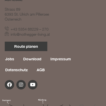
Strass 89
6393 St. Ulrich am Pillersee
Österreich
+43 5354 88229 – 270
info@nothegger-living.at
BLOG #23 – Nothegger
Route planen
Living: Tradition trifft
Innovation
Jobs
Download
Impressum
BLOG #22 – Nothegger
Living: Maßarbeit für
Datenschutz
AGB
einzigartige Projekte
BLOG #21 – Nothegger
Living: Holz als Herzstück
des Designs
BLOG #20 – Nothegger
Living: Die Kunst des
Hotelinterieurs