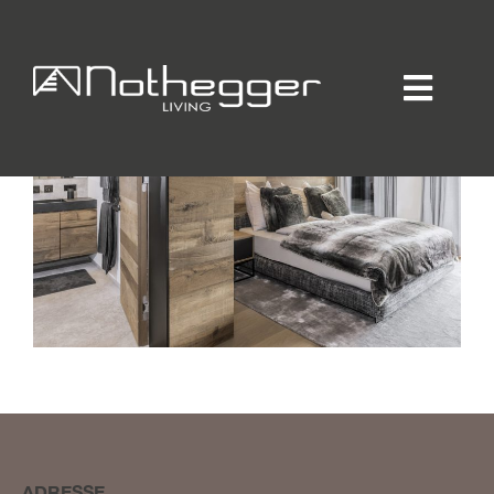
Home
Individueller Innenausbau
Hotellerie / Gastronomie
Private Residence
Unternehmen / Produktion
Showroom
Online-Möbelprogramm
Partner
Jobs
Blog
Kontakt
Kataloge
Daten-Manager
ADRESSE