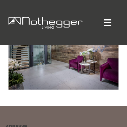
Home
Individueller Innenausbau
Hotellerie / Gastronomie
Private Residence
Unternehmen / Produktion
Showroom
Online-Möbelprogramm
Partner
Jobs
Blog
Kontakt
Kataloge
Daten-Manager
ADRESSE