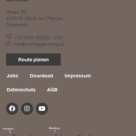
Strass 89
6393 St. Ulrich am Pillersee
Österreich
+43 5354 88229 – 270
info@nothegger-living.at
BLOG #23 – Nothegger
Route planen
Living: Tradition trifft
Innovation
Jobs
Download
Impressum
BLOG #22 – Nothegger
Living: Maßarbeit für
einzigartige Projekte
Datenschutz
AGB
BLOG #21 – Nothegger
Living: Holz als Herzstück
des Designs
BLOG #20 – Nothegger
Living: Die Kunst des
Hotelinterieurs