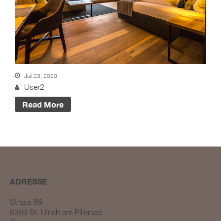
Juli 23, 2020
User2
Read More
ADRESSE
Strass 89
6393 St. Ulrich am Pillersee