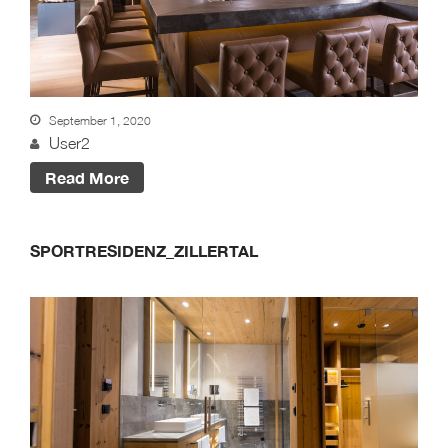
des Designs
BLOG #20 – Nothegger
Living: Die Kunst des
Hotelinterieurs
BLOG #19 – Nothegger
September 1, 2020
Living: Räume mit
User2
Persönlichkeit
Read More
SPORTRESIDENZ_ZILLERTAL