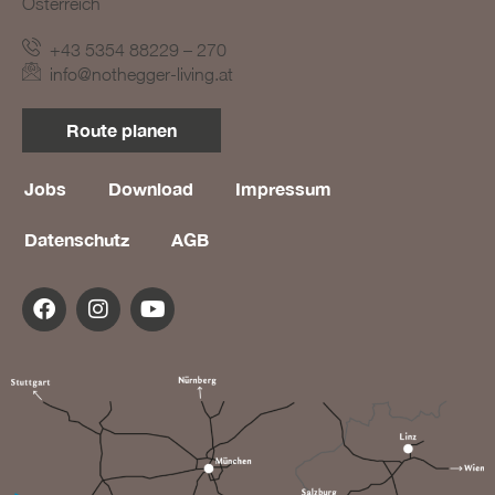
Österreich
+43 5354 88229 – 270
info@nothegger-living.at
Route planen
Jobs
Download
Impressum
Datenschutz
AGB