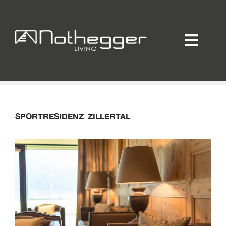
Startseite
/
Sportresidenz Zillertal ****
Sportresidenz
Zillertal ****
Home
Individueller Innenausbau
SPORTRESIDENZ_ZILLERTAL
Hotellerie / Gastronomie
Private Residence
Unternehmen / Produktion
Showroom
Online-Möbelprogramm
Partner
Jobs
Blog