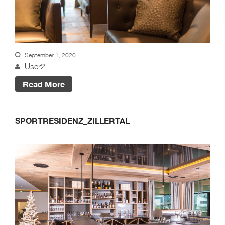
Kontakt
Kataloge
Daten-Manager
September 1, 2020
User2
Read More
SPORTRESIDENZ_ZILLERTAL
BLOG #23 – Nothegger
Living: Tradition trifft
Innovation
BLOG #22 – Nothegger
Living: Maßarbeit für
einzigartige Projekte
BLOG #21 – Nothegger
Living: Holz als Herzstück