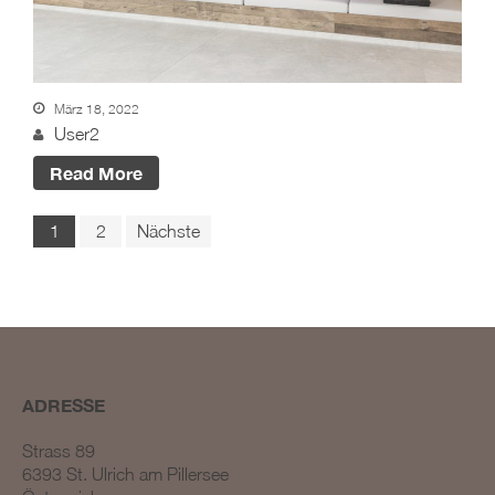
März 18, 2022
User2
Read More
1
2
Nächste
ADRESSE
Strass 89
6393 St. Ulrich am Pillersee