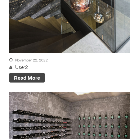
Living: Holz als Herzstück
des Designs
BLOG #20 – Nothegger
Living: Die Kunst des
Hotelinterieurs
BLOG #19 – Nothegger
Living: Räume mit
Persönlichkeit
November 22, 2022
User2
Read More