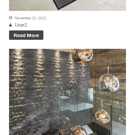
Blog
Kontakt
Kataloge
November 22, 2022
User2
Daten-Manager
Read More
BLOG #23 – Nothegger
Living: Tradition trifft
Innovation
BLOG #22 – Nothegger
Living: Maßarbeit für
einzigartige Projekte
BLOG #21 – Nothegger