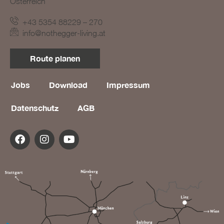
Österreich
+43 5354 88229 – 270
info@nothegger-living.at
Route planen
Jobs
Download
Impressum
Datenschutz
AGB