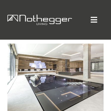
Startseite
/
Haus F
Haus F
Home
Individueller Innenausbau
Hotellerie / Gastronomie
Private Residence
Unternehmen / Produktion
Showroom
Online-Möbelprogramm
Partner
Jobs