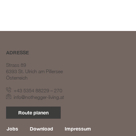
ADRESSE
Strass 89
6393 St. Ulrich am Pillersee
Österreich
+43 5354 88229 – 270
info@nothegger-living.at
Route planen
Jobs
Download
Impressum