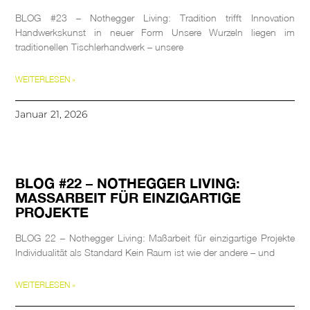
BLOG #23 – Nothegger Living: Tradition trifft Innovation
Handwerkskunst in neuer Form Unsere Wurzeln liegen im
traditionellen Tischlerhandwerk – unsere
WEITERLESEN »
Januar 21, 2026
BLOG #22 – NOTHEGGER LIVING:
MASSARBEIT FÜR EINZIGARTIGE P
ROJEKTE
BLOG 22 – Nothegger Living: Maßarbeit für einzigartige Projekte
Individualität als Standard Kein Raum ist wie der andere – und
WEITERLESEN »