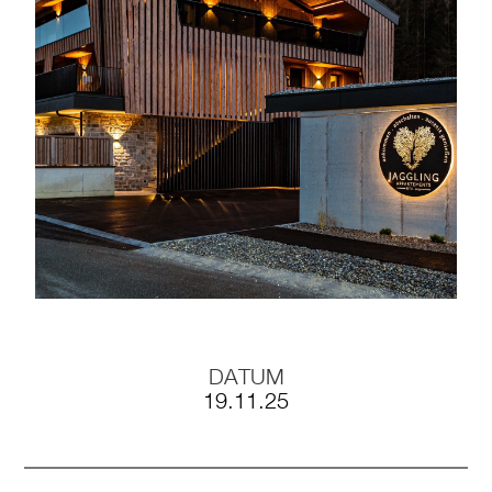
Kataloge
Daten-Manager
BLOG #23 – Nothegger
Living: Tradition trifft
Innovation
BLOG #22 – Nothegger
DATUM
Living: Maßarbeit für
19.11.25
einzigartige Projekte
BLOG #21 – Nothegger
Living: Holz als Herzstück
des Designs