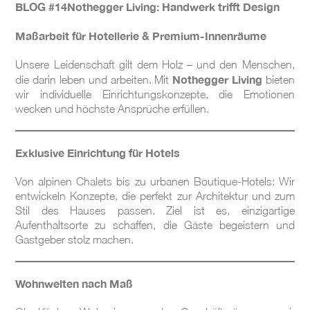
BLOG #14Nothegger Living: Handwerk trifft Design
BLOG #20 – Nothegger
Living: Die Kunst des
Maßarbeit für Hotellerie & Premium-Innenräume
Hotelinterieurs
BLOG #19 – Nothegger
Unsere Leidenschaft gilt dem Holz – und den Menschen,
Living: Räume mit
Nothegger Living
die darin leben und arbeiten. Mit
bieten
Persönlichkeit
wir individuelle Einrichtungskonzepte, die Emotionen
wecken und höchste Ansprüche erfüllen.
Exklusive Einrichtung für Hotels
Von alpinen Chalets bis zu urbanen Boutique-Hotels: Wir
entwickeln Konzepte, die perfekt zur Architektur und zum
Stil des Hauses passen. Ziel ist es, einzigartige
Aufenthaltsorte zu schaffen, die Gäste begeistern und
Gastgeber stolz machen.
Wohnwelten nach Maß