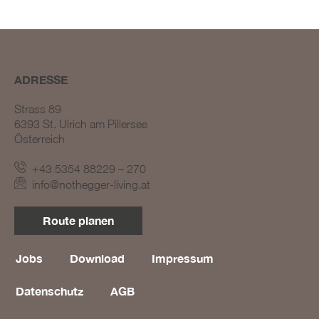
BLOG #19 – Nothegger
Living: Räume mit
Persönlichkeit
ADRESSE
Strass 89
6393 St. Ulrich am Pillersee
Österreich
+43 5354 88229 – 270
info@nothegger-living.at
Route planen
Jobs
Download
Impressum
Datenschutz
AGB