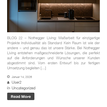
BLOG 22 – Nothegger Living: Maßarbeit für einzigartige
Projekte Individualität als Standard Kein Raum ist wie der
BLOG #23 – Nothegger
andere – und genau das ist unsere Stärke. Bei Nothegger
Living: Tradition trifft
Living entstehen maßgeschneiderte Lösungen, die perfekt
Innovation
auf die Anforderungen und Wünsche unserer Kunden
abgestimmt sind. Vom ersten Entwurf bis zur fertigen
BLOG #22 – Nothegger
Umsetzung begleiten […]
Living: Maßarbeit für
einzigartige Projekte
Januar 14, 2026
BLOG #21 – Nothegger
User2
Living: Holz als Herzstück
Uncategorized
des Designs
Read More
BLOG #20 – Nothegger
Living: Die Kunst des
Hotelinterieurs